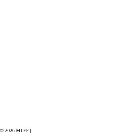
©
2026 MTFF |